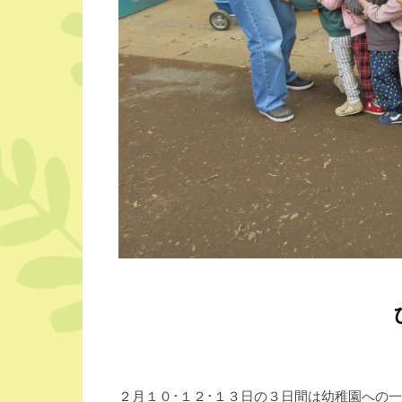
２月１０･１２･１３日の３日間は幼稚園への