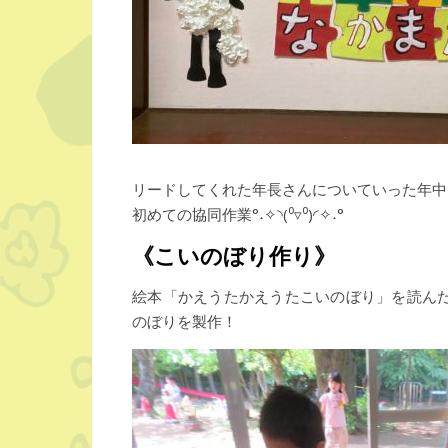
リードしてくれた年長さんについていった年中
初めての協同作業°˖✧◝(⁰▿⁰)◜✧˖°
《こいのぼり作り》
絵本「かえうたかえうたこいのぼり」を読ん
のぼりを製作！