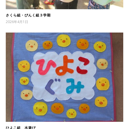
さくら組・ぴんく組３学期
2026年4月1日
ひよこ組 水遊び