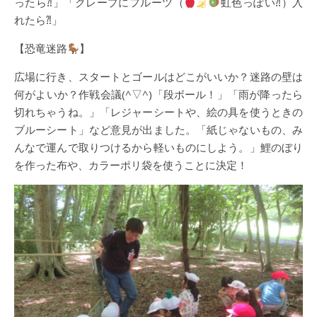
ったら⁈」「クレープにフルーツ（
虹色っぽい⁈）入
れたら⁈」
【恐竜迷路
】
広場に行き、スタートとゴールはどこがいいか？迷路の壁は
何がよいか？作戦会議(^▽^)「段ボール！」「雨が降ったら
切れちゃうね。」「レジャーシートや、絵の具を使うときの
ブルーシート」など意見が出ました。「紙じゃないもの、み
んなで運んで取りつけるから軽いものにしよう。」鯉のぼり
を作った布や、カラーポリ袋を使うことに決定！