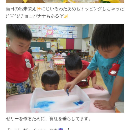
当日の出来栄え
にじいろわたあめもトッピングしちゃった
(^▽^)/チョコバナナもあるぞ
ゼリーを作るために、食紅を垂らしてます。
【 デ・ザ・イ・ン かさ
】