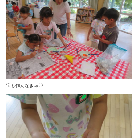
宝も作んなきゃ♡