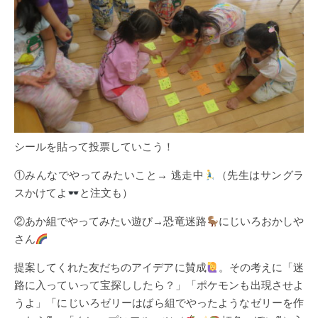
シールを貼って投票していこう！
①みんなでやってみたいこと→ 逃走中
（先生はサングラ
スかけてよ
と注文も）
②あか組でやってみたい遊び→恐竜迷路
にじいろおかしや
さん
提案してくれた友だちのアイデアに賛成
。その考えに「迷
路に入っていって宝探ししたら？」「ポケモンも出現させよ
うよ」「にじいろゼリーはばら組でやったようなゼリーを作