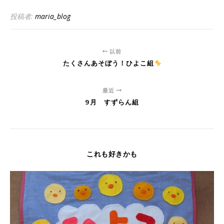
投稿者:
maria_blog
以前
たくさんあそぼう！ひよこ組
最近
9月 すずらん組
これも好きかも