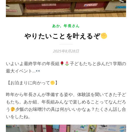
,
あか
年長さん
やりたいことを叶えるぞ
2025年8月28日
いよいよ最終学年の年長組
子どもたちと歩んだ1学期の
最大イベント…
【お泊まりに向かって
】
昨年から年長さんが準備する姿や、体験談を聞いてきた子ど
もたち。あか組、年長組みんなで楽しめることってなんだろ
う
夕飯のお味噌汁の具は何がいいかなぁ？たくさん話し合
いをしたね。