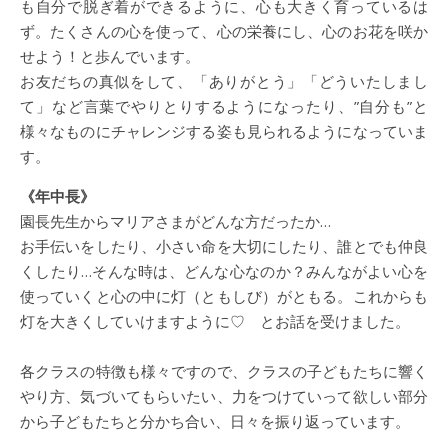
も自分で脱ぎ着ができるように、心も大きく育っているは
ず。たくさんの心を使って、心の栄養にし、心のお花を咲か
せよう！と歩んでいます。
お友だちの真似をして、「ありがとう」「どういたしまし
て」など言葉でやりとりするようになったり、”自分も”と
様々なものにチャレンジする姿も見られるようになっていま
す。
《年中長》
園長先生からマリアさまがどんな方だったか…
お手伝いをしたり、小さい命を大切にしたり、誰とでも仲良
くしたり…そんな時は、どんな心なのか？みんながよい心を
使っていくと心の中に灯（ともしび）がともる。これからも
灯を大きくしていけますように♡ とお話を受けました。
各クラスの特徴も様々ですので、クラスの子どもたちに響く
やり方、気づいてもらいたい、力をつけていって欲しい部分
から子どもたちと分かち合い、日々を振り返っています。