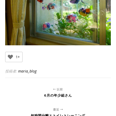
1+
投稿者:
maria_blog
以前
6月の年少組さん
最近
短時間分離とトイレトレーニング